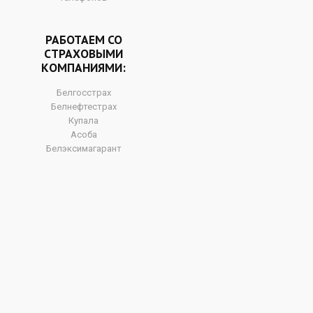
РАБОТАЕМ СО
СТРАХОВЫМИ
КОМПАНИЯМИ:
Белгосстрах
Белнефтестрах
Купала
Асоба
Белэксимагарант