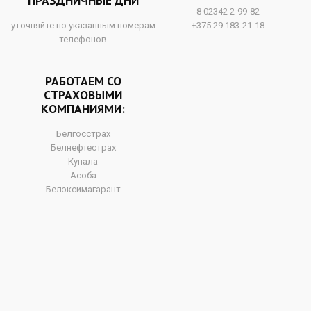
ПРАЗДНИЧНЫЕ ДНИ
8 02342 2-99-82
уточняйте по указанным номерам
+375 29 183-21-18
телефонов
РАБОТАЕМ СО
СТРАХОВЫМИ
КОМПАНИЯМИ:
Белгосстрах
Белнефтестрах
Купала
Асоба
Белэксимагарант